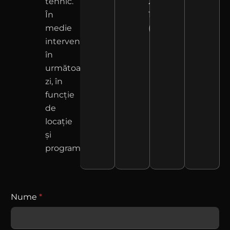
tehnic.
266
În
111
medie
(Vânzare)
intervenim
în
următoarea
zi, în
funcție
de
locație
și
program.
Nume
*