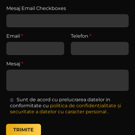
Mesaj Email Checkboxes
Email
*
Telefon
*
Mesaj
*
C
Sunt de acord cu prelucrarea datelor in
h
conformitate cu
politica de confidențialitate și
e
securitate a datelor cu caracter personal
.
c
k
b
TRIMITE
o