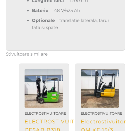
Lungime furci
1200 cm
Baterie
48 V/625 Ah
Optionale
translatie laterala, faruri
fata si spate
Stivuitoare similare
ELECTROSTIVUITOARE
ELECTROSTIVUITOARE
ELECTROSTIVUITOR
Electrostivuitor
CESAB B318
OM XE 15/3