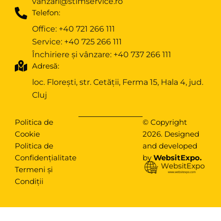
vanzari@stimservice.ro
Telefon:
Office:
+40 721 266 111
Service:
+40 725 266 111
Închiriere și vânzare:
+40 737 266 111
Adresă:
loc. Florești, str. Cetății, Ferma 15, Hala 4, jud.
Cluj
Politica de
© Copyright
Cookie
2026. Designed
Politica de
and developed
Confidențialitate
by
WebsitExpo
.
Termeni și
Condiții