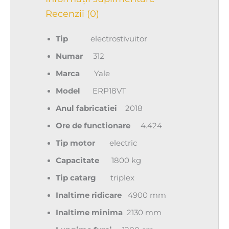
Recenzii (0)
Tip
electrostivuitor
Numar
312
Marca
Yale
Model
ERP18VT
Anul fabricatiei
2018
Ore de functionare
4.424
Tip motor
electric
Capacitate
1800 kg
Tip catarg
triplex
Inaltime ridicare
4900 mm
Inaltime minima
2130 mm