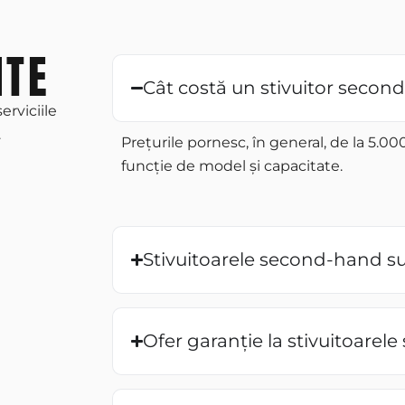
NTE
Cât costă un stivuitor seco
erviciile
.
Prețurile pornesc, în general, de la 5.0
funcție de model și capacitate.
Stivuitoarele second-hand sun
Ofer garanție la stivuitoare