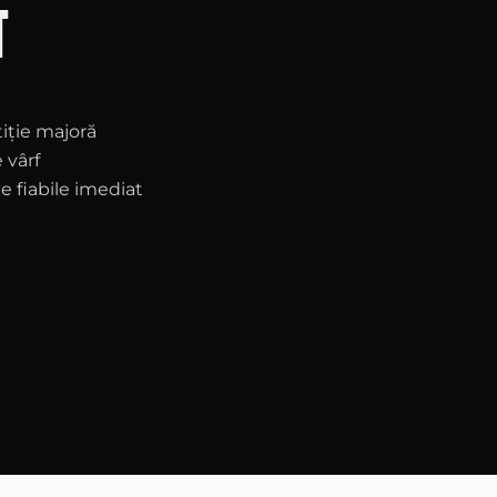
T
iție majoră
 vârf
e fiabile imediat