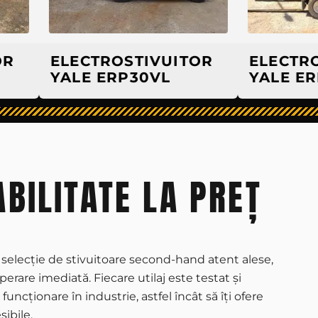
ELECTROSTIVUITOR
ELECTROSTI
YALE ERP30VL
YALE ERP20
ABILITATE LA PREȚ
elecție de stivuitoare second-hand atent alese,
erare imediată. Fiecare utilaj este testat și
funcționare în industrie, astfel încât să îți ofere
sibile.