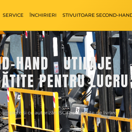
SERVICE
ÎNCHIRIERI
STIVUITOARE SECOND-HAN
ND-HAND - UTILAJE
GĂTITE PENTRU LUCRU
omplete și cu autorizări ISCIR, pregătite de livrare.