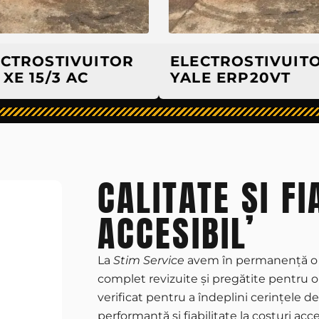
OSTIVUITOR
ELECTROSTIVUITOR
15/3 AC
YALE ERP20VT
CALITATE ȘI FI
ACCESIBIL
La
Stim Service
avem în permanență o s
complet revizuite și pregătite pentru op
verificat pentru a îndeplini cerințele de 
performanță și fiabilitate la costuri acce