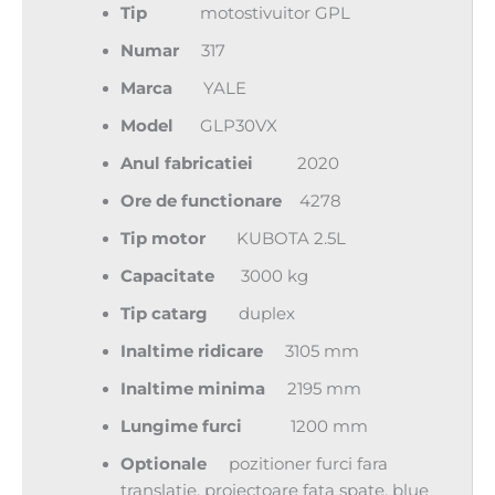
Tip
motostivuitor GPL
Numar
317
Marca
YALE
Model
GLP30VX
Anul
fabricatiei
2020
Ore de
functionare
4278
Tip motor
KUBOTA 2.5L
Capacitate
3000 kg
Tip
catarg
duplex
Inaltime
ridicare
3105 mm
Inaltime
minima
2195 mm
Lungime
furci
1200 mm
Optionale
pozitioner furci fara
translatie, proiectoare fata spate, blue