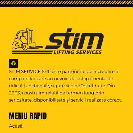
F
a
c
STIM SERVICE SRL este partenerul de încredere al
e
companiilor care au nevoie de echipamente de
b
o
ridicat funcționale, sigure și bine întreținute. Din
o
k
2003, construim relații pe termen lung prin
seriozitate, disponibilitate și servicii realizate corect.
MENIU RAPID
Acasă