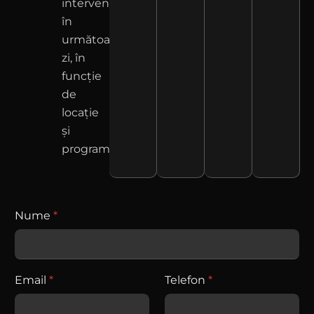
intervenim
în
următoarea
zi, în
funcție
de
locație
și
program.
Nume
*
Email
*
Telefon
*