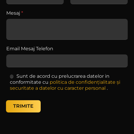
Mesaj
*
Email Mesaj Telefon
C
Sunt de acord cu prelucrarea datelor in
h
conformitate cu
politica de confidențialitate și
e
securitate a datelor cu caracter personal
.
c
k
b
TRIMITE
o
x
e
s
*